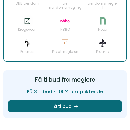
DNB Eiendom
Eie
Eiendomsmegler
Eiendomsmegling
1
Krogsveen
NBBO
Notar
Partners
Privatmegleren
Proaktiv
Få tilbud fra meglere
Få 3 tilbud • 100% uforpliktende
Få tilbud